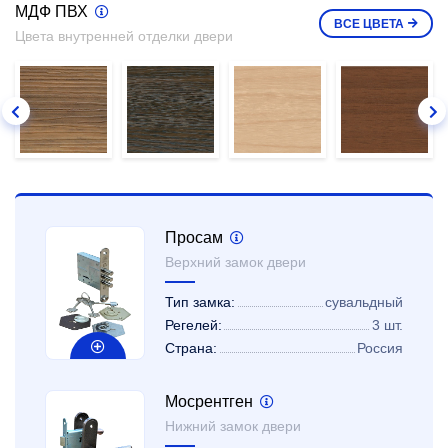
МДФ ПВХ
ВСЕ
ЦВЕТА
Цвета внутренней отделки двери
Просам
Верхний замок двери
Тип замка:
сувальдный
Регелей:
3 шт.
Страна:
Россия
Мосрентген
Нижний замок двери