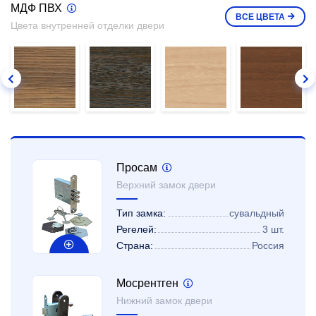
МДФ ПВХ
ВСЕ
ЦВЕТА
Цвета внутренней отделки двери
Просам
Верхний замок двери
Тип замка:
сувальдный
Регелей:
3 шт.
Страна:
Россия
Мосрентген
Нижний замок двери