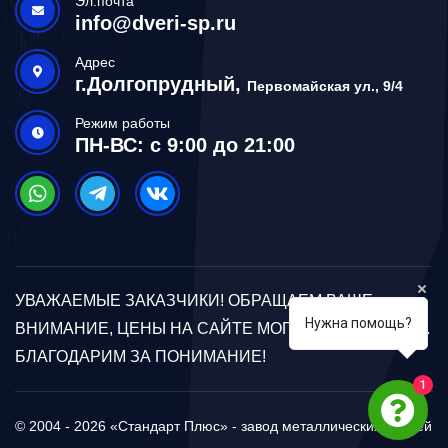
Эл.почта
info@dveri-sp.ru
Адрес
г.Долгопрудный,
Первомайская ул., 9/4
Режим работы
ПН-ВС: с 9:00 до 21:00
УВАЖАЕМЫЕ ЗАКАЗЧИКИ! ОБРАЩАЕМ ВАШЕ
Нужна помощь?
ВНИМАНИЕ, ЦЕНЫ НА САЙТЕ МОГУТ ОТЛИЧАТЬСЯ.
БЛАГОДАРИМ ЗА ПОНИМАНИЕ!
1
© 2004 - 2026 «Стандарт Плюс» - завод металлических дверей