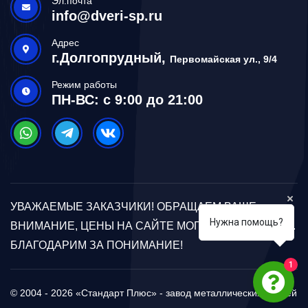
Эл.почта
info@dveri-sp.ru
Адрес
г.Долгопрудный,
Первомайская ул., 9/4
Режим работы
ПН-ВС: с 9:00 до 21:00
УВАЖАЕМЫЕ ЗАКАЗЧИКИ! ОБРАЩАЕМ ВАШЕ
Нужна помощь?
ВНИМАНИЕ, ЦЕНЫ НА САЙТЕ МОГУТ ОТЛИЧАТЬСЯ.
БЛАГОДАРИМ ЗА ПОНИМАНИЕ!
1
© 2004 - 2026 «Стандарт Плюс» - завод металлических дверей