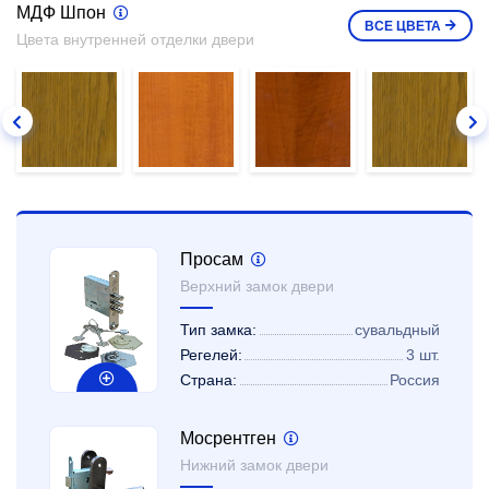
МДФ Шпон
ВСЕ
ЦВЕТА
Цвета внутренней отделки двери
Просам
Верхний замок двери
Тип замка:
сувальдный
Регелей:
3 шт.
Страна:
Россия
Мосрентген
Нижний замок двери