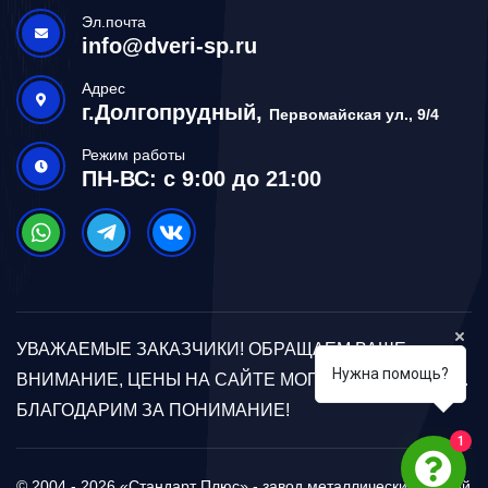
Эл.почта
info@dveri-sp.ru
Адрес
г.Долгопрудный,
Первомайская ул., 9/4
Режим работы
ПН-ВС: с 9:00 до 21:00
УВАЖАЕМЫЕ ЗАКАЗЧИКИ! ОБРАЩАЕМ ВАШЕ
Нужна помощь?
ВНИМАНИЕ, ЦЕНЫ НА САЙТЕ МОГУТ ОТЛИЧАТЬСЯ.
БЛАГОДАРИМ ЗА ПОНИМАНИЕ!
1
© 2004 - 2026 «Стандарт Плюс» - завод металлических дверей