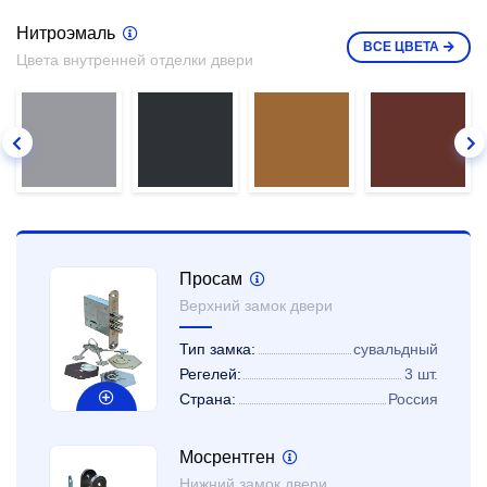
Нитроэмаль
ВСЕ
ЦВЕТА
Цвета внутренней отделки двери
Просам
Верхний замок двери
Тип замка:
сувальдный
Регелей:
3 шт.
Страна:
Россия
Мосрентген
Нижний замок двери