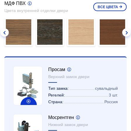
МДФ ПВХ
ВСЕ
ЦВЕТА
Цвета внутренней отделки двери
Просам
Верхний замок двери
Тип замка:
сувальдный
Регелей:
3 шт.
Страна:
Россия
Мосрентген
Нижний замок двери