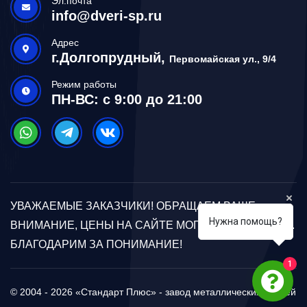
Эл.почта
info@dveri-sp.ru
Адрес
г.Долгопрудный,
Первомайская ул., 9/4
Режим работы
ПН-ВС: с 9:00 до 21:00
УВАЖАЕМЫЕ ЗАКАЗЧИКИ! ОБРАЩАЕМ ВАШЕ
Нужна помощь?
ВНИМАНИЕ, ЦЕНЫ НА САЙТЕ МОГУТ ОТЛИЧАТЬСЯ.
БЛАГОДАРИМ ЗА ПОНИМАНИЕ!
1
© 2004 - 2026 «Стандарт Плюс» - завод металлических дверей