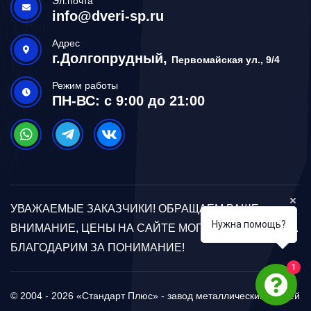
Эл.почта
info@dveri-sp.ru
Адрес
г.Долгопрудный,
Первомайская ул., 9/4
Режим работы
ПН-ВС: с 9:00 до 21:00
УВАЖАЕМЫЕ ЗАКАЗЧИКИ! ОБРАЩАЕМ ВАШЕ
Нужна помощь?
ВНИМАНИЕ, ЦЕНЫ НА САЙТЕ МОГУТ ОТЛИЧАТЬСЯ.
БЛАГОДАРИМ ЗА ПОНИМАНИЕ!
1
© 2004 - 2026 «Стандарт Плюс» - завод металлических дверей