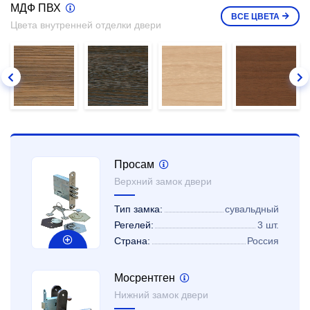
МДФ ПВХ
ВСЕ
ЦВЕТА
Цвета внутренней отделки двери
Просам
Верхний замок двери
Тип замка:
сувальдный
Регелей:
3 шт.
Страна:
Россия
Мосрентген
Нижний замок двери