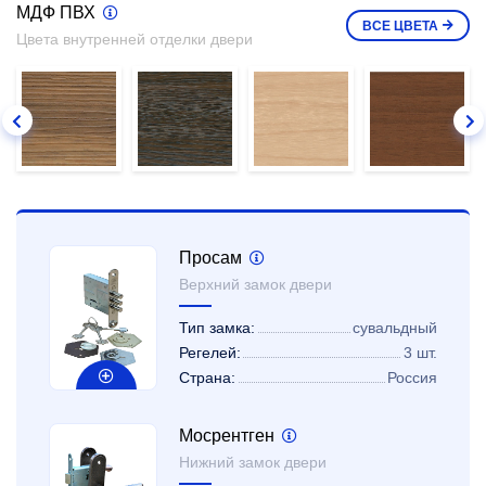
МДФ ПВХ
ВСЕ
ЦВЕТА
Цвета внутренней отделки двери
Просам
Верхний замок двери
Тип замка:
сувальдный
Регелей:
3 шт.
Страна:
Россия
Мосрентген
Нижний замок двери