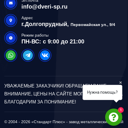
Эл.почта
info@dveri-sp.ru
Адрес
г.Долгопрудный,
Первомайская ул., 9/4
Режим работы
ПН-ВС: с 9:00 до 21:00
УВАЖАЕМЫЕ ЗАКАЗЧИКИ! ОБРАЩАЕМ ВАШЕ
Нужна помощь?
ВНИМАНИЕ, ЦЕНЫ НА САЙТЕ МОГУТ ОТЛИЧАТЬСЯ.
БЛАГОДАРИМ ЗА ПОНИМАНИЕ!
1
© 2004 - 2026 «Стандарт Плюс» - завод металлических дверей