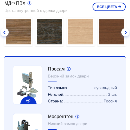
МДФ ПВХ
ВСЕ
ЦВЕТА
Цвета внутренней отделки двери
Просам
Верхний замок двери
Тип замка:
сувальдный
Регелей:
3 шт.
Страна:
Россия
Мосрентген
Нижний замок двери