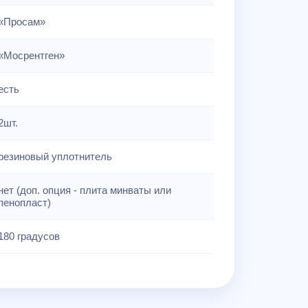
«Просам»
«Мосрентген»
есть
2шт.
резиновый уплотнитель
нет (доп. опция - плита минваты или
пенопласт)
180 градусов