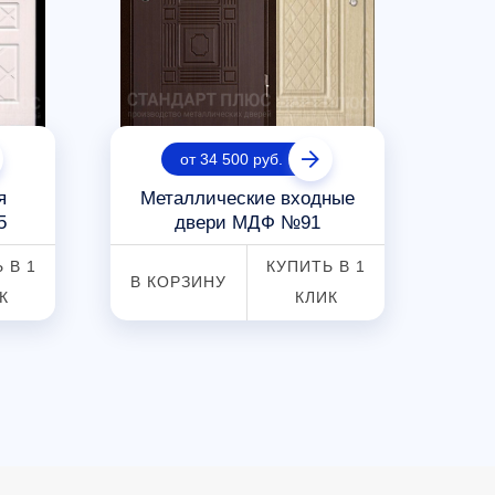
от 34 500 руб.
я
Металлические входные
5
двери МДФ №91
 В 1
КУПИТЬ В 1
В КОРЗИНУ
В К
К
КЛИК