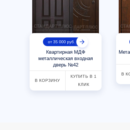
от 35 000 руб.
Квартирная МДФ
Мета
нием
металлическая входная
дверь №42
В К
 В 1
КУПИТЬ В 1
В КОРЗИНУ
К
КЛИК