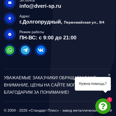
Эл.почта
info@dveri-sp.ru
Адрес
г.Долгопрудный,
Первомайская ул., 9/4
Режим работы
ПН-ВС: с 9:00 до 21:00
УВАЖАЕМЫЕ ЗАКАЗЧИКИ! ОБРАЩАЕМ ВАШЕ
Нужна помощь?
ВНИМАНИЕ, ЦЕНЫ НА САЙТЕ МОГУТ ОТЛИЧАТЬСЯ.
БЛАГОДАРИМ ЗА ПОНИМАНИЕ!
1
© 2004 - 2026 «Стандарт Плюс» - завод металлических дверей