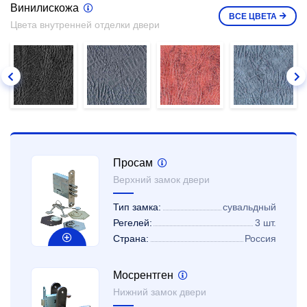
Винилискожа
ВСЕ
ЦВЕТА
Цвета внутренней отделки двери
Просам
Верхний замок двери
Тип замка:
сувальдный
Регелей:
3 шт.
Страна:
Россия
Мосрентген
Нижний замок двери