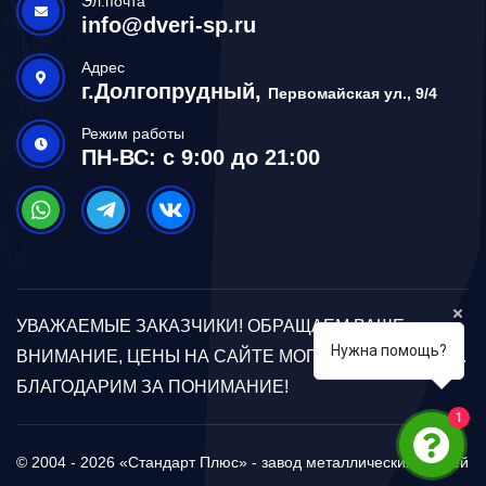
Эл.почта
info@dveri-sp.ru
Адрес
г.Долгопрудный,
Первомайская ул., 9/4
Режим работы
ПН-ВС: с 9:00 до 21:00
УВАЖАЕМЫЕ ЗАКАЗЧИКИ! ОБРАЩАЕМ ВАШЕ
Нужна помощь?
ВНИМАНИЕ, ЦЕНЫ НА САЙТЕ МОГУТ ОТЛИЧАТЬСЯ.
БЛАГОДАРИМ ЗА ПОНИМАНИЕ!
1
© 2004 - 2026 «Стандарт Плюс» - завод металлических дверей