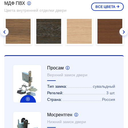
МДФ ПВХ
ВСЕ
ЦВЕТА
Цвета внутренней отделки двери
Просам
Верхний замок двери
Тип замка:
сувальдный
Регелей:
3 шт.
Страна:
Россия
Мосрентген
Нижний замок двери