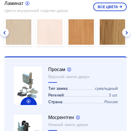
Ламинат
ВСЕ
ЦВЕТА
Цвета внутренней отделки двери
Просам
Верхний замок двери
Тип замка:
сувальдный
Регелей:
3 шт.
Страна:
Россия
Мосрентген
Нижний замок двери