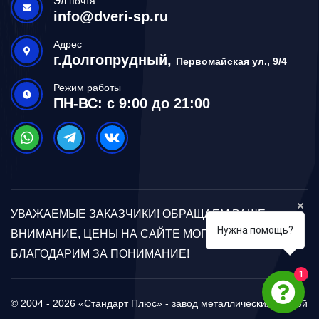
Эл.почта
info@dveri-sp.ru
Адрес
г.Долгопрудный,
Первомайская ул., 9/4
Режим работы
ПН-ВС: с 9:00 до 21:00
УВАЖАЕМЫЕ ЗАКАЗЧИКИ! ОБРАЩАЕМ ВАШЕ
Нужна помощь?
ВНИМАНИЕ, ЦЕНЫ НА САЙТЕ МОГУТ ОТЛИЧАТЬСЯ.
БЛАГОДАРИМ ЗА ПОНИМАНИЕ!
1
© 2004 - 2026 «Стандарт Плюс» - завод металлических дверей