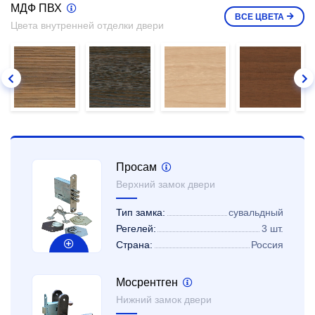
МДФ ПВХ
ВСЕ
ЦВЕТА
Цвета внутренней отделки двери
Просам
Верхний замок двери
Тип замка:
сувальдный
Регелей:
3 шт.
Страна:
Россия
Мосрентген
Нижний замок двери