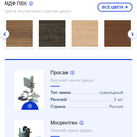
МДФ ПВХ
ВСЕ
ЦВЕТА
Цвета внутренней отделки двери
Просам
Верхний замок двери
Тип замка:
сувальдный
Регелей:
3 шт.
Страна:
Россия
Мосрентген
Нижний замок двери