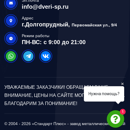
Эл.почта
info@dveri-sp.ru
Адрес
г.Долгопрудный,
Первомайская ул., 9/4
Режим работы
ПН-ВС: с 9:00 до 21:00
УВАЖАЕМЫЕ ЗАКАЗЧИКИ! ОБРАЩАЕМ ВАШЕ
Нужна помощь?
ВНИМАНИЕ, ЦЕНЫ НА САЙТЕ МОГУТ ОТЛИЧАТЬСЯ.
БЛАГОДАРИМ ЗА ПОНИМАНИЕ!
1
© 2004 - 2026 «Стандарт Плюс» - завод металлических дверей