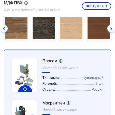
МДФ ПВХ
ВСЕ
ЦВЕТА
Цвета внутренней отделки двери
Просам
Верхний замок двери
Тип замка:
сувальдный
Регелей:
3 шт.
Страна:
Россия
Мосрентген
Нижний замок двери