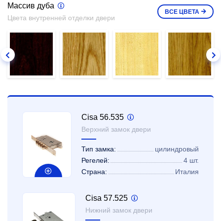
Массив дуба
ВСЕ
ЦВЕТА
Цвета внутренней отделки двери
Cisa 56.535
Верхний замок двери
Тип замка:
цилиндровый
Регелей:
4 шт.
Страна:
Италия
Cisa 57.525
Нижний замок двери