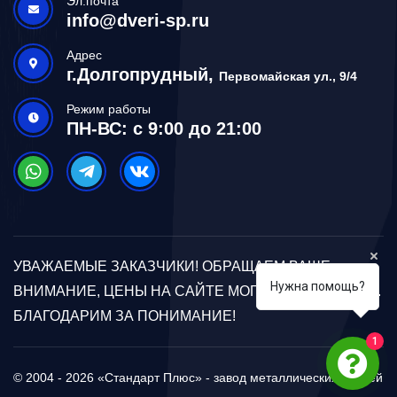
Эл.почта
info@dveri-sp.ru
Адрес
г.Долгопрудный,
Первомайская ул., 9/4
Режим работы
ПН-ВС: с 9:00 до 21:00
УВАЖАЕМЫЕ ЗАКАЗЧИКИ! ОБРАЩАЕМ ВАШЕ
Нужна помощь?
ВНИМАНИЕ, ЦЕНЫ НА САЙТЕ МОГУТ ОТЛИЧАТЬСЯ.
БЛАГОДАРИМ ЗА ПОНИМАНИЕ!
1
© 2004 - 2026 «Стандарт Плюс» - завод металлических дверей