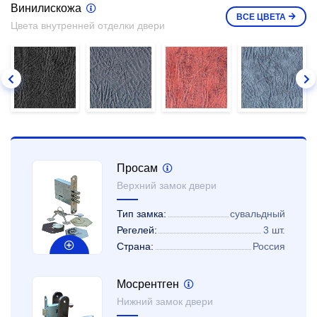
Винилискожа
ВСЕ
ЦВЕТА
Цвета внутренней отделки двери
Просам
Верхний замок двери
Тип замка:
сувальдный
Регелей:
3 шт.
Страна:
Россия
Мосрентген
Нижний замок двери