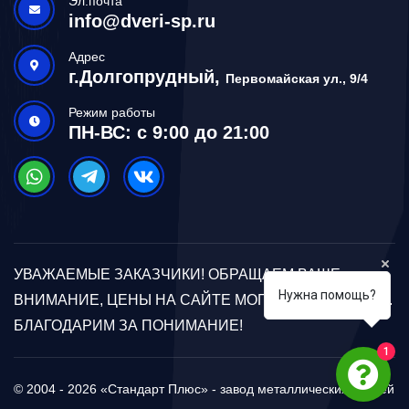
Эл.почта
info@dveri-sp.ru
Адрес
г.Долгопрудный,
Первомайская ул., 9/4
Режим работы
ПН-ВС: с 9:00 до 21:00
УВАЖАЕМЫЕ ЗАКАЗЧИКИ! ОБРАЩАЕМ ВАШЕ
Нужна помощь?
ВНИМАНИЕ, ЦЕНЫ НА САЙТЕ МОГУТ ОТЛИЧАТЬСЯ.
БЛАГОДАРИМ ЗА ПОНИМАНИЕ!
1
© 2004 - 2026 «Стандарт Плюс» - завод металлических дверей