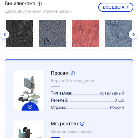
Винилискожа
ВСЕ
ЦВЕТА
Цвета внутренней отделки двери
Просам
Верхний замок двери
Тип замка:
сувальдный
Регелей:
3 шт.
Страна:
Россия
Мосрентген
Нижний замок двери